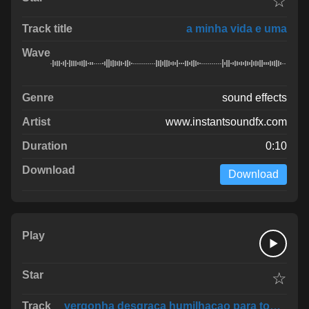
☆
a minha vida e uma
sound effects
www.instantsoundfx.com
0:10
Download
☆
vergonha desgraca humilhacao para todo uma rac