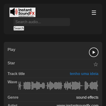
☰
Search
☆
tenho uma ideia
sound effects
www.instantsoundfx.com